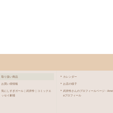
取り扱い商品
カレンダー
お買い得情報
お店の様子
気にしすぎガール｜武井怜｜コミックエ
武井怜さんのプロフィールページ - Ame
ッセイ劇場
aプロフィール