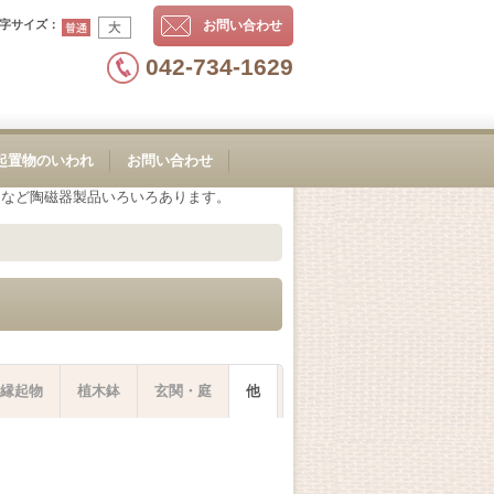
字サイズ
：
お問い合わせ
042-734-1629
起置物のいわれ
お問い合わせ
物など陶磁器製品いろいろあります。
縁起物
植木鉢
玄関・庭
他