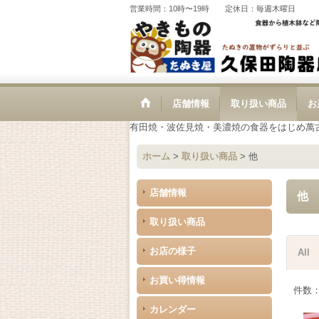
営業時間：10時〜19時 定休日：毎週木曜日
店舗情報
取り扱い商品
お
有田焼・波佐見焼・美濃焼の食器をはじめ萬
ホーム
>
取り扱い商品
>
他
店舗情報
他
取り扱い商品
お店の様子
All
お買い得情報
件数
カレンダー