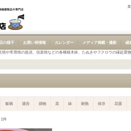
文
店の様子
お買い得情報
カレンダー
メディア掲載・撮影
縁
古焼や常滑焼の急須、信楽焼などの各種植木鉢、たぬきやフクロウの縁起置
飯碗
湯呑
袋物
皿
鉢
耐熱
保存
花器
：
1
件