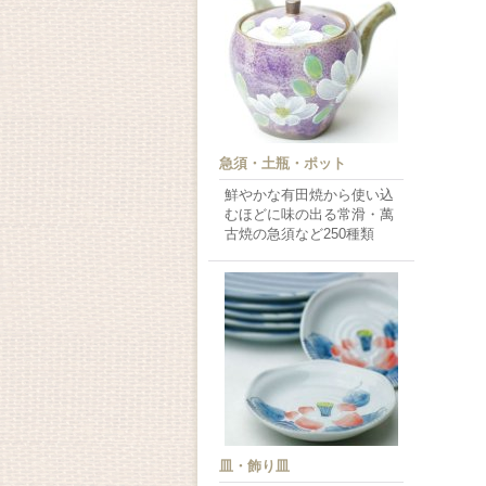
急須・土瓶・ポット
鮮やかな有田焼から使い込
むほどに味の出る常滑・萬
古焼の急須など250種類
皿・飾り皿