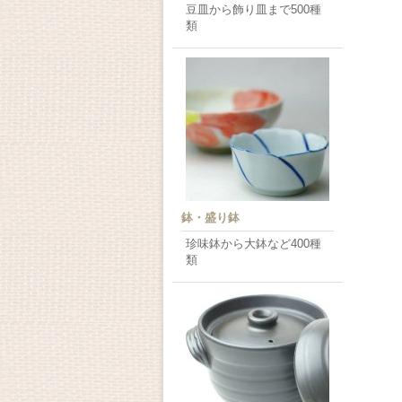
豆皿から飾り皿まで500種
類
鉢・盛り鉢
珍味鉢から大鉢など400種
類