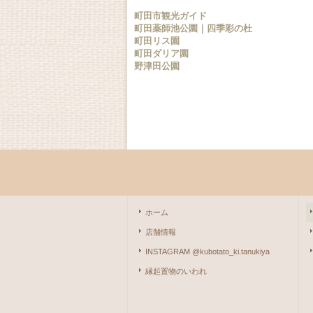
町田市観光ガイド
町田薬師池公園｜四季彩の杜
町田リス園
町田ダリア園
野津田公園
ホーム
店舗情報
INSTAGRAM @kubotato_ki.tanukiya
縁起置物のいわれ