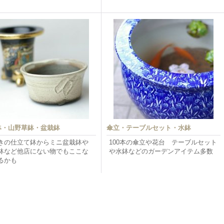
鉢・山野草鉢・盆栽鉢
傘立・テーブルセット・水鉢
きの仕立て鉢からミニ盆栽鉢や
100本の傘立や花台 テーブルセット
鉢など他店にない物でもここな
や水鉢などのガーデンアイテム多数
るかも