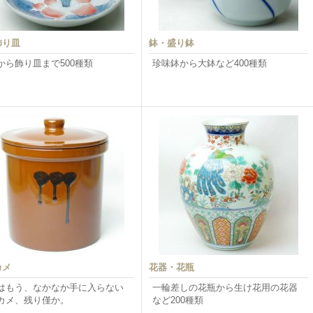
飾り皿
鉢・盛り鉢
から飾り皿まで500種類
珍味鉢から大鉢など400種類
カメ
花器・花瓶
はもう、なかなか手に入らない
一輪差しの花瓶から生け花用の花器
カメ、残り僅か。
など200種類