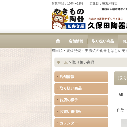
営業時間：10時〜19時 定休日：毎週木曜日
店舗情報
取り扱い商品
お
有田焼・波佐見焼・美濃焼の食器をはじめ萬
ホーム
>
取り扱い商品
店舗情報
取
取り扱い商品
All
お店の様子
件数
お買い得情報
カレンダー