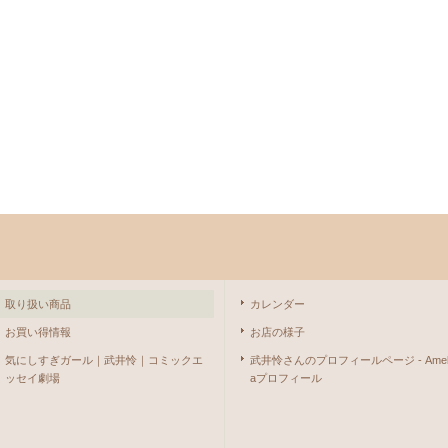
取り扱い商品
カレンダー
お買い得情報
お店の様子
気にしすぎガール｜武井怜｜コミックエ
武井怜さんのプロフィールページ - Ame
ッセイ劇場
aプロフィール