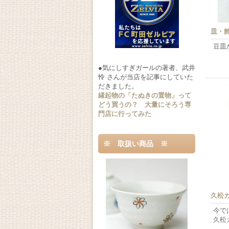
皿・
豆皿
●気にしすぎガールの著者、武井
怜 さんが当店を記事にしていた
だきました。
縁起物の「たぬきの置物」って
どう買うの？ 大量にそろう専
門店に行ってみた
※ 取扱い商品 ※
久松
今で
久松