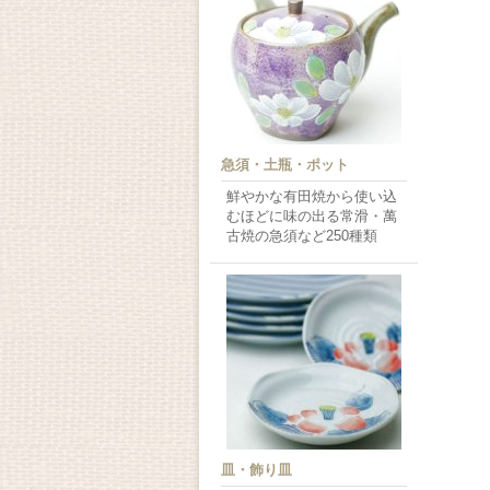
急須・土瓶・ポット
鮮やかな有田焼から使い込
むほどに味の出る常滑・萬
古焼の急須など250種類
皿・飾り皿