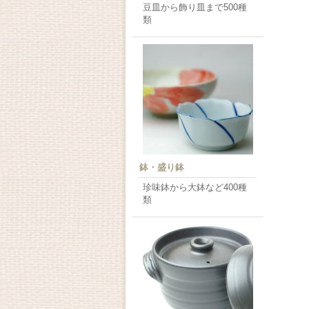
豆皿から飾り皿まで500種
類
鉢・盛り鉢
珍味鉢から大鉢など400種
類