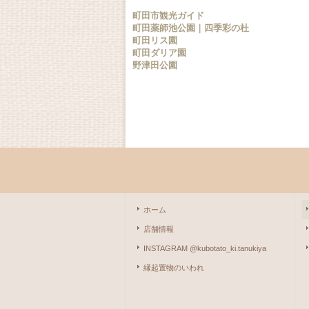
町田市観光ガイド
町田薬師池公園｜四季彩の杜
町田リス園
町田ダリア園
野津田公園
ホーム
店舗情報
INSTAGRAM @kubotato_ki.tanukiya
縁起置物のいわれ