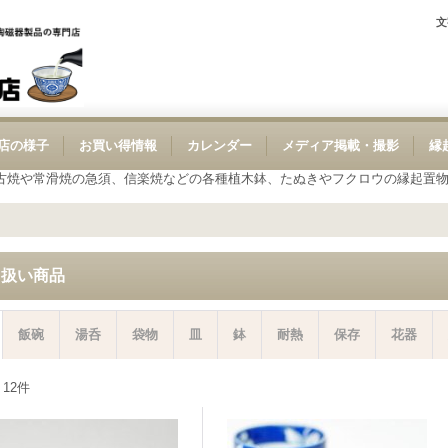
文
店の様子
お買い得情報
カレンダー
メディア掲載・撮影
縁
古焼や常滑焼の急須、信楽焼などの各種植木鉢、たぬきやフクロウの縁起置
り扱い商品
飯碗
湯呑
袋物
皿
鉢
耐熱
保存
花器
：
12
件