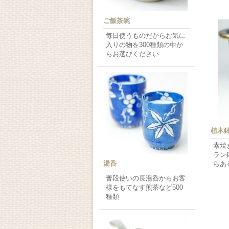
ご飯茶碗
毎日使うものだからお気に
入りの物を300種類の中か
らお選びください
植木
素焼
ラン
湯呑
らあ
普段使いの長湯呑からお客
様をもてなす煎茶など500
種類