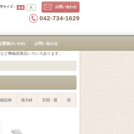
字サイズ
：
お問い合わせ
042-734-1629
起置物のいわれ
お問い合わせ
物など陶磁器製品いろいろあります。
縁起物
植木鉢
玄関・庭
他