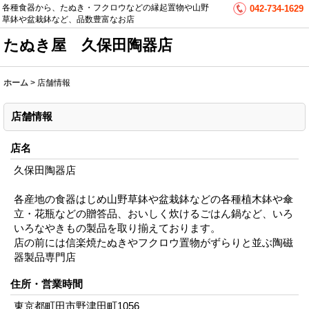
各種食器から、たぬき・フクロウなどの縁起置物や山野
042-734-1629
草鉢や盆栽鉢など、品数豊富なお店
たぬき屋 久保田陶器店
ホーム
>
店舗情報
店舗情報
店名
久保田陶器店
各産地の食器はじめ山野草鉢や盆栽鉢などの各種植木鉢や傘
立・花瓶などの贈答品、おいしく炊けるごはん鍋など、いろ
いろなやきもの製品を取り揃えております。
店の前には信楽焼たぬきやフクロウ置物がずらりと並ぶ陶磁
器製品専門店
住所・営業時間
東京都町田市野津田町1056