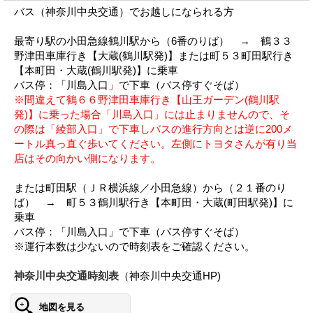
バス（神奈川中央交通）でお越しになられる方
最寄り駅の小田急線鶴川駅から（6番のりば） → 鶴３３
野津田車庫行き【大蔵(鶴川駅発)】または町５３町田駅行き
【本町田・大蔵(鶴川駅発)】に乗車
バス停：「川島入口」で下車（バス停すぐそば）
※間違えて鶴６６野津田車庫行き【山王ガーデン(鶴川駅
発)】に乗った場合「川島入口」には止まりませんので、そ
の際は「綾部入口」で下車しバスの進行方向とは逆に200メ
ートル真っ直ぐ歩いてください。左側にトヨタさんが有り当
店はその向かい側になります。
または町田駅（ＪＲ横浜線／小田急線）から（２１番のり
ば） → 町５３鶴川駅行き【本町田・大蔵(町田駅発)】に
乗車
バス停：「川島入口」で下車（バス停すぐそば）
※運行本数は少ないので時刻表をご確認ください。
神奈川中央交通時刻表
（神奈川中央交通HP)
地図を見る