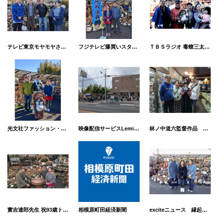
テレビ東京モヤモヤさまぁ〜ず2 ギリギリ東京都の街「町田市」
フジテレビ爆買いスター恩返し 竹内涼真が町田で挑戦SP
ＴＢＳラジオ 毒蝮三太夫 ミュージックプレゼント
光文社ファッション・ライフスタイル誌【CLASSY.(クラッシィ)】
映像配信サービスLemino(NTT DOCOMO）実写配信ドラマ「今日もふたり、スキップで」
林ノ中道六監督作品 映画「カナミ」2025年度 武蔵野美術大学卒業・修了制作展にて上映
實吉達郎先生 祝93歳トークショー うわっ!町田の妖怪伝説 秋＋αバージョン
相模原町田経済新聞
exciteニュース 縁起物の「たぬきの置物」ってどう買うの？ 大量にそろう専門店に行ってみた