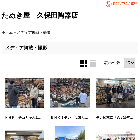
042-734-1629
たぬき屋 久保田陶器店
ホーム
>
メディア掲載・撮影
メディア掲載・撮影
表示件数 :
ＮＨＫ チコちゃんに叱られる！【たぬきの置物の謎】
ＮＨＫＥテレ にほんごであそぼ 「ぐうたらちんたら」
テレビ東京「Youは何しに日本へ？」【謎だらけ…信楽焼のたぬき】