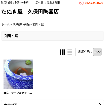
営業時間：10時〜19時 定休日：毎週木曜日
042-734-1629
たぬき屋 久保田陶器店
ホーム
>
取り扱い商品
>
玄関・庭
玄関・庭
表示件数 :
傘立・テーブルセット・水鉢
カテゴリ